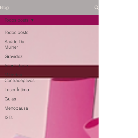
Blog
Todos posts
Todos posts
Saúde Da
Mulher
Gravidez
Infertilidade
Métodos
Contraceptivos
Laser Íntimo
Guias
Menopausa
ISTs