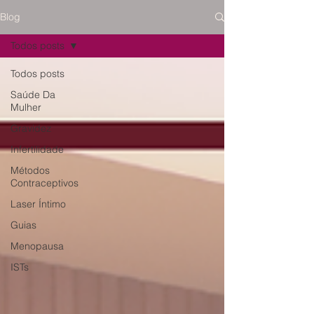
Blog
Todos posts
Todos posts
Saúde Da
Mulher
Gravidez
Infertilidade
Métodos
Contraceptivos
Laser Íntimo
Guias
Menopausa
ISTs