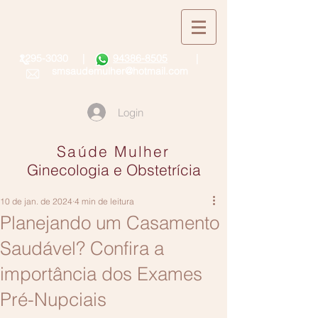
2295-3030
|
94386-8505
|
smsaudemulher@hotmail.com
Login
Saúde Mulher
Ginecologia e Obstetrícia
10 de jan. de 2024
4 min de leitura
Planejando um Casamento
Saudável? Confira a
importância dos Exames
Pré-Nupciais