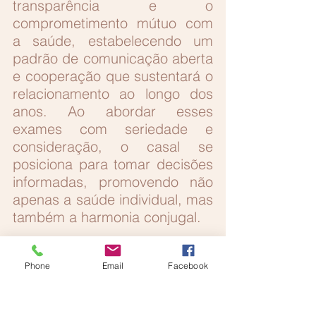
transparência e o 
comprometimento mútuo com 
a saúde, estabelecendo um 
padrão de comunicação aberta 
e cooperação que sustentará o 
relacionamento ao longo dos 
anos. Ao abordar esses 
exames com seriedade e 
consideração, o casal se 
posiciona para tomar decisões 
informadas, promovendo não 
apenas a saúde individual, mas 
também a harmonia conjugal.
Assim, os exames pré-nupciais 
Phone
Email
Facebook
não são apenas procedimentos 
médicos; são um investimento 
na vida conjugal e um 