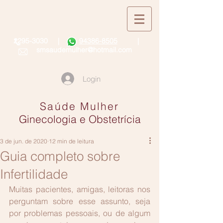
2295-3030
|
94386-8505
|
smsaudemulher@hotmail.com
Login
Saúde Mulher
Ginecologia e Obstetrícia
3 de jun. de 2020
12 min de leitura
Guia completo sobre
Infertilidade
Muitas pacientes, amigas, leitoras nos 
perguntam sobre esse assunto, seja 
por problemas pessoais, ou de algum 