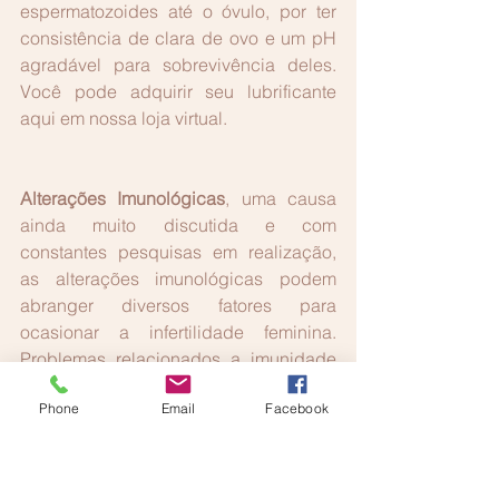
espermatozoides até o óvulo, por ter 
consistência de clara de ovo e um pH 
agradável para sobrevivência deles. 
Você pode adquirir seu lubrificante 
aqui em nossa loja virtual.
Alterações Imunológicas
, uma causa 
ainda muito discutida e com 
constantes pesquisas em realização, 
as alterações imunológicas podem 
abranger diversos fatores para 
ocasionar a infertilidade feminina. 
Problemas relacionados a imunidade 
do organismo feminino como a 
Phone
Email
Facebook
trombofilia, endometrite e a tireoidite 
podem ser um problema. A alo 
imunidade também é um fator 
analisado, que é o de imunidade ao 