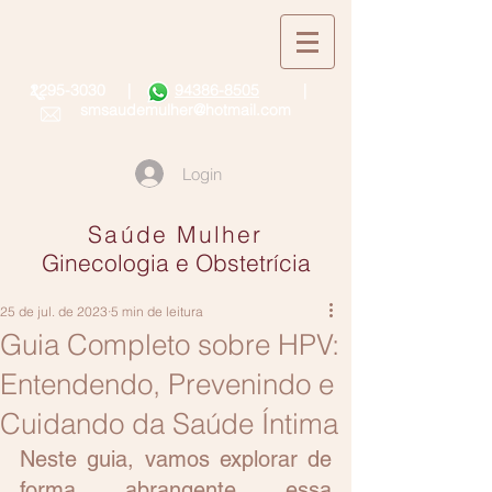
2295-3030
|
94386-8505
|
smsaudemulher@hotmail.com
Login
Saúde Mulher
Ginecologia e Obstetrícia
25 de jul. de 2023
5 min de leitura
Guia Completo sobre HPV:
Entendendo, Prevenindo e
Cuidando da Saúde Íntima
Neste guia, vamos explorar de 
forma abrangente essa 