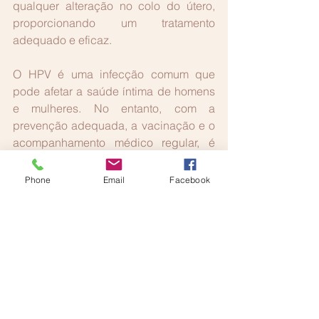
qualquer alteração no colo do útero, 
proporcionando um tratamento 
adequado e eficaz.
O HPV é uma infecção comum que 
pode afetar a saúde íntima de homens 
e mulheres. No entanto, com a 
prevenção adequada, a vacinação e o 
acompanhamento médico regular, é 
possível reduzir significativamente o 
risco de complicações. A Clínica SM 
Phone
Email
Facebook
conta com profissionais atenciosas e 
experientes, prontas para cuidar da 
sua saúde íntima com o respeito e o 
cuidado que você merece. 
Agende agora mesmo sua 
consulta!