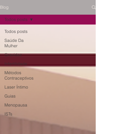
Blog
Todos posts
Todos posts
Saúde Da
Mulher
Gravidez
Infertilidade
Métodos
Contraceptivos
Laser Íntimo
Guias
Menopausa
ISTs